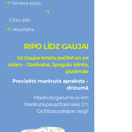
Niniera ezers
Cēsu pils
Vecpilsēta
RIPO LĪDZ GAUJAI
Uz Gaujas krastu pačilot un pa
ceļam - Ozolkalns, Spoguļu klintis,
pludmale
Precizēts maršruta apraksts -
drīzumā
Maršruta garums: xx km
Maršrutā pavadītais laiks: 2 h
Grūtības pakāpe: viegli