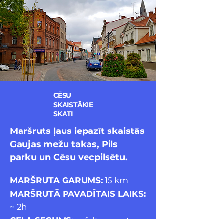
CĒSU
SKAISTĀKIE
SKATI
Maršruts ļaus iepazīt skaistās
Gaujas mežu takas, Pils
parku un Cēsu vecpilsētu.
MARŠRUTA GARUMS:
15 km
MARŠRUTĀ PAVADĪTAIS LAIKS:
~ 2h