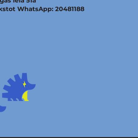
gas ielā 51a
akstot WhatsApp: 20481188