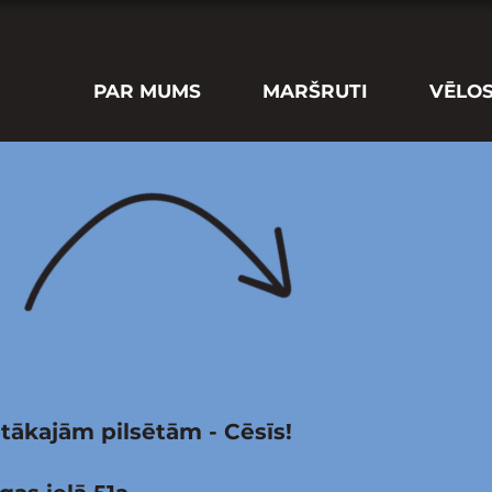
PAR MUMS
MARŠRUTI
VĒLO
tākajām pilsētām - Cēsīs!