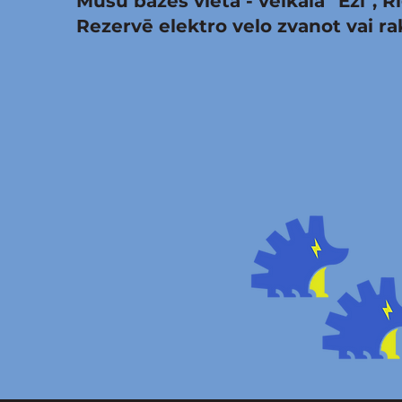
Mūsu bāzes vieta - veikalā "Eži", Rī
Rezervē elektro velo zvanot vai r