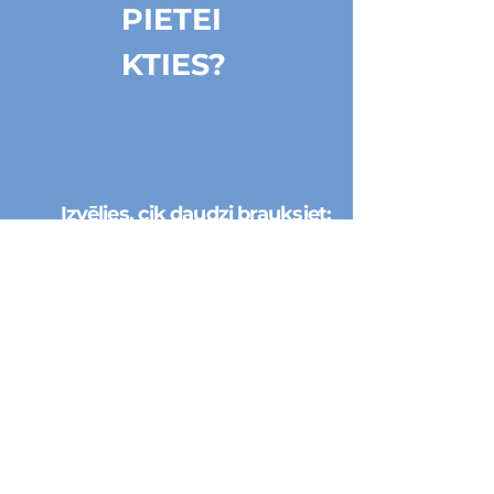
noskenējami jau gatavi
PIETEI
braucienu maršruti.
KTIES?
Izvēlies, cik daudzi brauksiet:
INDIVIDUĀLI